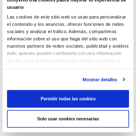
usuario
Las cookies de este sitio web se usan para personalizar
el contenido y los anuncios, ofrecer funciones de redes
sociales y analizar el tráfico. Además, compartimos
información sobre el uso que haga del sitio web con
nuestros partners de redes sociales, publicidad y análisis
web, quienes pueden combinarla con otra información
ACERCA DE LOS CERTIFICADOS SSL
que les haya proporcionado o que hayan recopilado a
partir del uso que haya hecho de sus servicios. Usted
acepta nuestras cookies si continúa utilizando nuestro
Recibe en tu correo todas las novedades de DollyWeb, para que
Mostrar detalles
sitio web.
estés al día de todo lo que sucede en la web.
ENVIAR
Permitir todas las cookies
Acepto la Política de Privacidad
Solo usar cookies necesarias