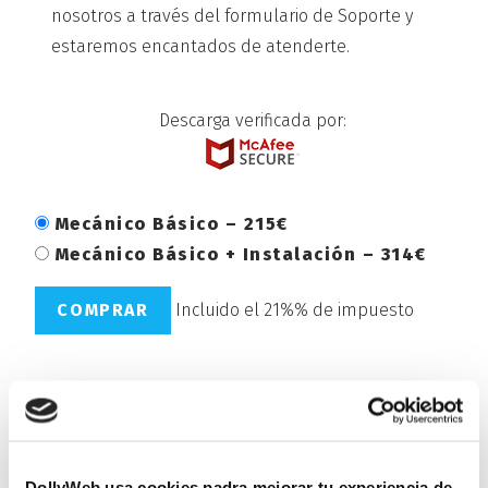
nosotros a través del formulario de Soporte y
estaremos encantados de atenderte.
Descarga verificada por:
Mecánico Básico
–
215€
Mecánico Básico + Instalación
–
314€
COMPRAR
Incluido el 21%% de impuesto
DESCARGAS VERIFICADAS
POR
DollyWeb usa cookies padra mejorar tu experiencia de